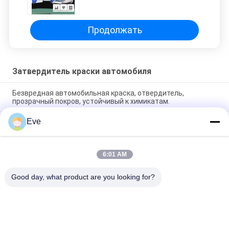
покрытие с отвердителем без
запаха
Продолжать
Затвердитель краски автомобиля
Безвредная автомобильная краска, отвердитель,
прозрачный покров, устойчивый к химикатам.
Eve
Стабильная автомобильная краска ISO с отвердителем
без запаха быстро отвердителем для прозрачного
покрытия
6:01 AM
Устойчивая нетоксичная автомобильная краска,
отвердитель, мухостойкость для прозрачного покрытия 2K
Good day, what product are you looking for?
Популярные категории
Все
Refinish Краска 
Краска Basecoat 