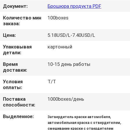
ФАБРИКА
Документ:
Брошюра продукта PDF
Количество мин
100boxes
КОНТРОЛЬ
заказа:
КАЧЕСТВА
Цена:
5.18USD/L-7.40USD/L
Упаковывая
картонный
КОНТАКТНЫЕ
детали:
ДАННЫЕ
Время
10-15 день работы
доставки:
НОВОСТИ
Условия
T/T
оплаты:
ОТПРАВИТЬ
Поставка
1000boxes/день
способности:
ЗАПРОС
Выделенное:
,
Затвердитель краски автомобиля
,
автомобильная краска с отвердителем
КАРТА
смешивание краски с отвердителем