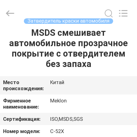
Meklon
Chemical
Technology
Co.,
Ltd..
Затвердитель краски автомобиля
All
Rights
MSDS смешивает
ГЛАВНАЯ
Reserved.
автомобильное прозрачное
СТРАНИЦА
покрытие с отвердителем
ПРОДУКЦИЯ
без запаха
РОЛИКИ
Место
Китай
происхождения:
О
Фирменное
Meklon
наименование:
КОМПАНИИ
Сертификация:
ISO,MSDS,SGS
НАША
Номер модели:
C-52X