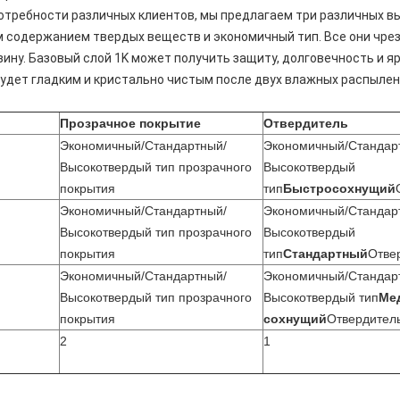
отребности различных клиентов, мы предлагаем три различных в
им содержанием твердых веществ и экономичный тип. Все они чр
нзину. Базовый слой 1K может получить защиту, долговечность и 
будет гладким и кристально чистым после двух влажных распылен
Прозрачное покрытие
Отвердитель
Экономичный/Стандартный/
Экономичный/Стандар
Высокотвердый тип прозрачного
Высокотвердый
покрытия
тип
Быстросохнущий
Экономичный/Стандартный/
Экономичный/Стандар
Высокотвердый тип прозрачного
Высокотвердый
покрытия
тип
Стандартный
Отве
Экономичный/Стандартный/
Экономичный/Стандар
Высокотвердый тип прозрачного
Высокотвердый тип
Ме
покрытия
сохнущий
Отвердител
2
1