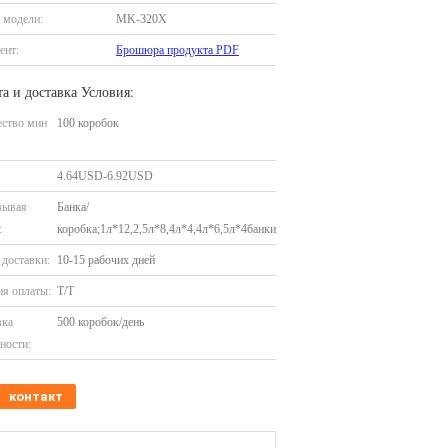
 модели:
MK-320X
ент:
Брошюра продукта PDF
а и доставка Условия:
ество мин
100 коробок
4.64USD-6.92USD
вывая
Банка/
:
коробка;1л*12,2,5л*8,4л*4,4л*6,5л*4банки
доставки:
10-15 рабочих дней
я оплаты:
T/T
вка
500 коробок/день
ности:
контакт