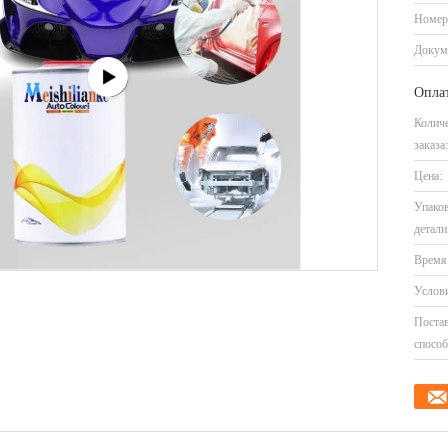
Номер
Докум
Оплат
Колич
заказа:
Цена:
Упако
детали
Время 
Услови
Поста
способ