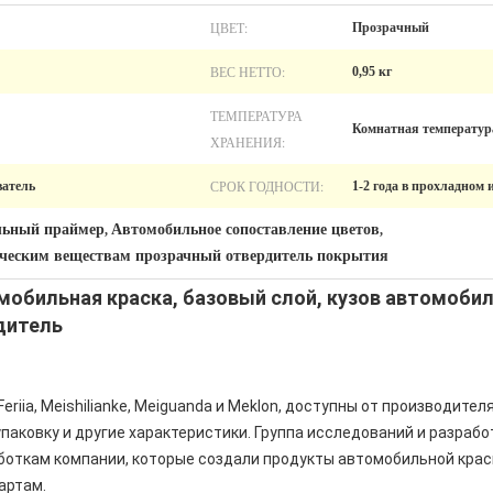
ЦВЕТ:
Прозрачный
ВЕС НЕТТО:
0,95 кг
ТЕМПЕРАТУРА
Комнатная температур
ХРАНЕНИЯ:
СРОК ГОДНОСТИ:
атель
1-2 года в прохладном 
льный праймер
Автомобильное сопоставление цветов
,
,
ческим веществам прозрачный отвердитель покрытия
обильная краска, базовый слой, кузов автомобил
дитель
Feriia, Meishilianke, Meiguanda и Meklon, доступны от производите
аковку и другие характеристики. Группа исследований и разрабо
откам компании, которые создали продукты автомобильной краск
артам.