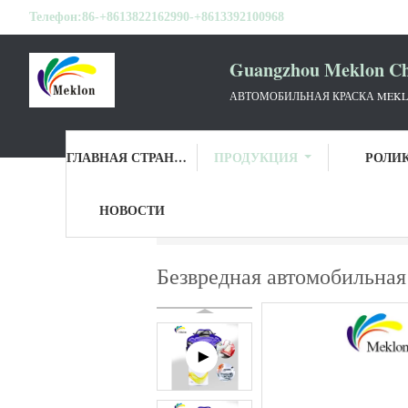
Телефон:
86-+8613822162990-+8613392100968
Guangzhou Meklon Che
АВТОМОБИЛЬНАЯ КРАСКА MEKL
ГЛАВНАЯ СТРАНИЦА
ПРОДУКЦИЯ
РОЛИ
НОВОСТИ
Главная страница
Продукция
Затверд
Безвредная автомобильная