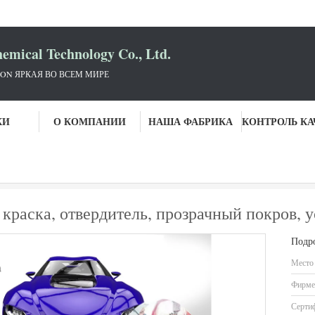
mical Technology Co., Ltd.
ON ЯРКАЯ ВО ВСЕМ МИРЕ
КИ
О КОМПАНИИ
НАША ФАБРИКА
итель краски автомобиля
Безвредная автомобильная краска, отвердитель,
 краска, отвердитель, прозрачный покров, 
Подр
Место
Фирме
Серти