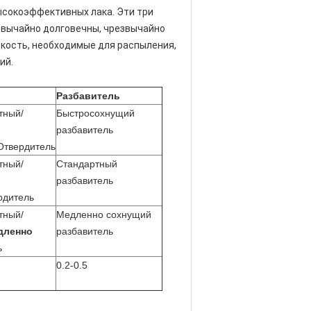
ысокоэффективных лака. Эти три
езвычайно долговечны, чрезвычайно
яркость, необходимые для распыления,
ий.
Разбавитель
тный/
Быстросохнущий
разбавитель
Отвердитель
тный/
Стандартный
разбавитель
рдитель
тный/
Медленно сохнущий
дленно
разбавитель
ь
0.2-0.5