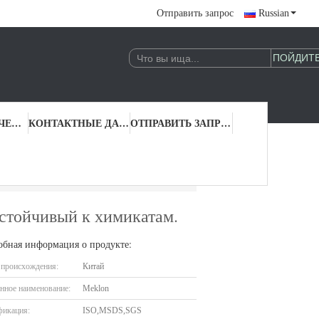
Отправить запрос
Russian
КОНТРОЛЬ КАЧЕСТВА
КОНТАКТНЫЕ ДАННЫЕ
ОТПРАВИТЬ ЗАПРОС
 прозрачный покров, устойчивый к химикатам.
устойчивый к химикатам.
обная информация о продукте:
 происхождения:
Китай
нное наименование:
Meklon
фикация:
ISO,MSDS,SGS