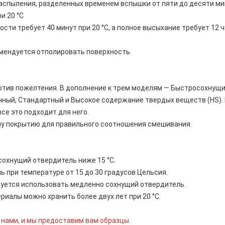
распыления, разделенных временем вспышки от пяти до десяти ми
и 20 °C
ти требует 40 минут при 20 °C, а полное высыхание требует 12 ч
омендуется отполировать поверхность.
отив пожелтения. В дополнение к трем моделям — Быстросохнущ
ный, Стандартный и Высокое содержание твердых веществ (HS). 
се это подходит для него.
му покрытию для правильного соотношения смешивания.
охнущий отвердитель ниже 15 °C.
 при температуре от 15 до 30 градусов Цельсия.
дуется использовать медленно сохнущий отвердитель.
иалы можно хранить более двух лет при 20 °C.
 нами, и мы предоставим вам образцы.