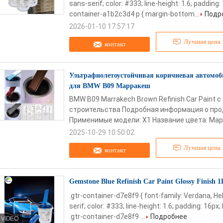
sans-serif; color: #333; line-height: 1.6; padding: 
container-a1b2c3d4 p { margin-bottom...
Подр
2026-01-10 17:57:17
Лучшая цена
контакт
Ультрафиолетоустойчивая коричневая автомоб
для BMW B09 Марракеш
BMW B09 Marrakech Brown Refinish Car Paint 
строительства Подробная информация о про
Применимые модели: X1 Название цвета: Марр
2025-10-29 10:50:02
Лучшая цена
контакт
Gemstone Blue Refinish Car Paint Glossy Finish
.gtr-container-d7e8f9 { font-family: Verdana, He
serif; color: #333; line-height: 1.6; padding: 16px;
.gtr-container-d7e8f9 ...
Подробнее