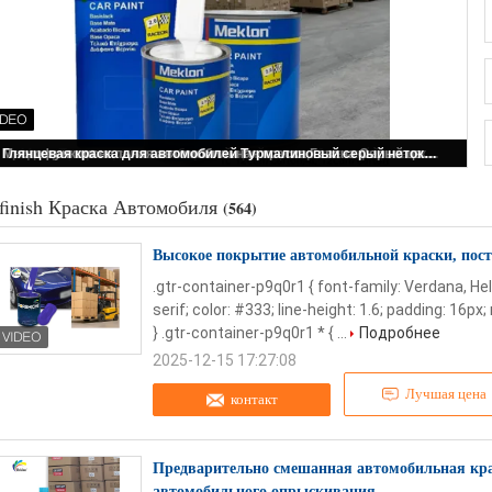
Meklon - Производитель настраиваемой автомобильной краски Multi Color
finish Краска Автомобиля
(564)
Высокое покрытие автомобильной краски, пост
.gtr-container-p9q0r1 { font-family: Verdana, He
serif; color: #333; line-height: 1.6; padding: 16p
} .gtr-container-p9q0r1 * { ...
Подробнее
2025-12-15 17:27:08
Лучшая цена
контакт
Предварительно смешанная автомобильная кра
автомобильного опрыскивания