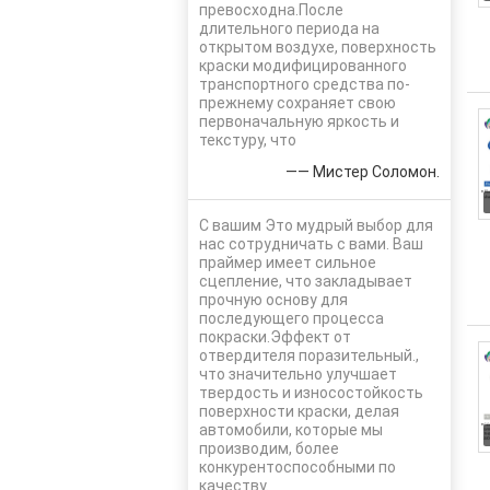
превосходна.После
длительного периода на
открытом воздухе, поверхность
краски модифицированного
транспортного средства по-
прежнему сохраняет свою
первоначальную яркость и
текстуру, что
—— Мистер Соломон.
С вашим Это мудрый выбор для
нас сотрудничать с вами. Ваш
праймер имеет сильное
сцепление, что закладывает
прочную основу для
последующего процесса
покраски.Эффект от
отвердителя поразительный.,
что значительно улучшает
твердость и износостойкость
поверхности краски, делая
автомобили, которые мы
производим, более
конкурентоспособными по
качеству.