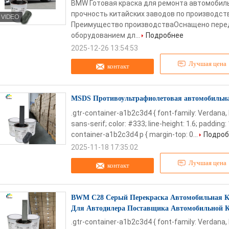
BMW Готовая краска для ремонта автомобил
прочность китайских заводов по производст
Преимущество производстваОснащено пере
оборудованием дл...
Подробнее
2025-12-26 13:54:53
Лучшая цена
контакт
MSDS Противоультрафиолетовая автомобильна
.gtr-container-a1b2c3d4 { font-family: Verdana,
sans-serif; color: #333; line-height: 1.6; padding: 
container-a1b2c3d4 p { margin-top: 0...
Подроб
2025-11-18 17:35:02
Лучшая цена
контакт
BWM C28 Серый Перекраска Автомобильная К
Для Автодилера Поставщика Автомобильной 
.gtr-container-a1b2c3d4 { font-family: Verdana,