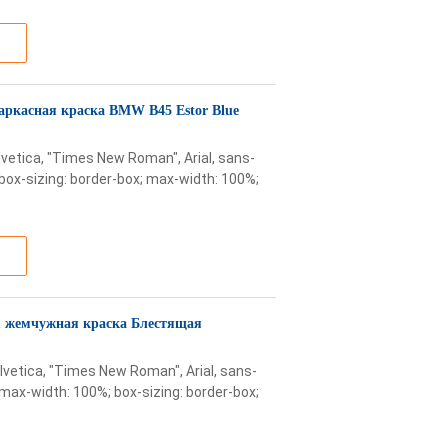
аркасная краска BMW B45 Estor Blue
lvetica, "Times New Roman", Arial, sans-
x; box-sizing: border-box; max-width: 100%;
я жемчужная краска Блестящая
lvetica, "Times New Roman", Arial, sans-
x; max-width: 100%; box-sizing: border-box;