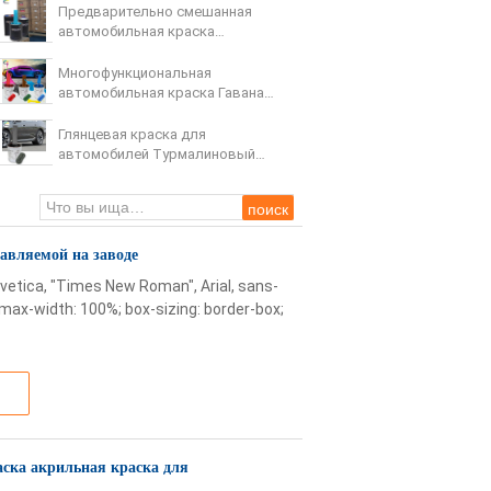
Предварительно смешанная
автомобильная краска
акрильная краска для
автомобильного опрыскивания
Многофункциональная
автомобильная краска Гавана
Серый цвет Безвредный
Глянцевая краска для
автомобилей Турмалиновый
серый нетоксичный
многофункциональный
авляемой на заводе
lvetica, "Times New Roman", Arial, sans-
x; max-width: 100%; box-sizing: border-box;
ска акрильная краска для