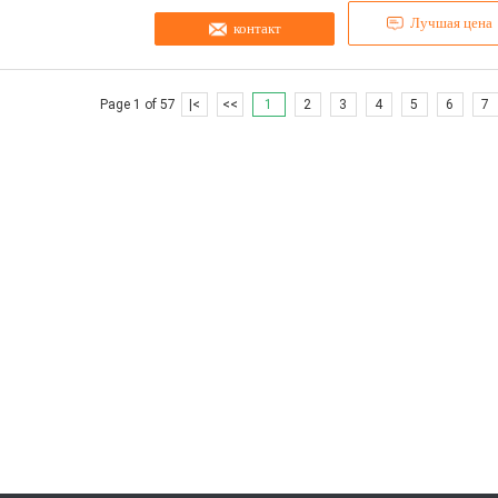
Лучшая цена
контакт
Page 1 of 57
|<
<<
1
2
3
4
5
6
7