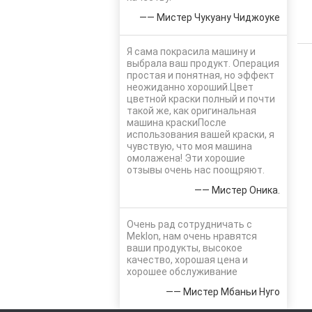
—— Мистер Чукуану Чиджоуке
Я сама покрасила машину и
выбрала ваш продукт. Операция
простая и понятная, но эффект
неожиданно хороший.Цвет
цветной краски полный и почти
такой же, как оригинальная
машина краскиПосле
использования вашей краски, я
чувствую, что моя машина
омолажена! Эти хорошие
отзывы очень нас поощряют.
—— Мистер Оника.
Очень рад сотрудничать с
Meklon, нам очень нравятся
ваши продукты, высокое
качество, хорошая цена и
хорошее обслуживание
—— Мистер Мбаньи Нуго