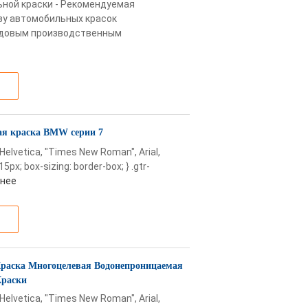
ьной краски - Рекомендуемая
ву автомобильных красок
довым производственным
я краска BMW серии 7
 Helvetica, "Times New Roman", Arial,
15px; box-sizing: border-box; } .gtr-
нее
раска Многоцелевая Водонепроницаемая
Краски
 Helvetica, "Times New Roman", Arial,