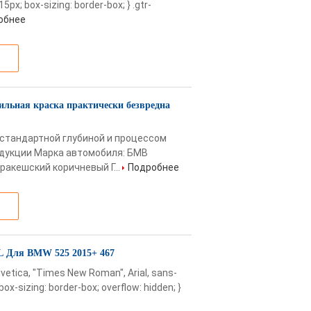
15px; box-sizing: border-box; } .gtr-
обнее
ильная краска практически безвредна
с стандартной глубиной и процессом
дукции Марка автомобиля: БМВ
акешский коричневый Г...
Подробнее
 1L Для BMW 525 2015+ 467
lvetica, "Times New Roman", Arial, sans-
 box-sizing: border-box; overflow: hidden; }