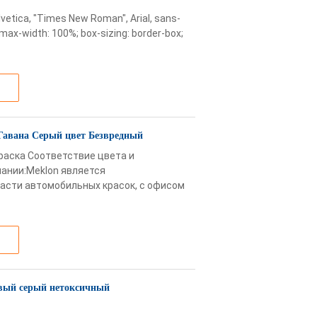
lvetica, "Times New Roman", Arial, sans-
x; max-width: 100%; box-sizing: border-box;
Гавана Серый цвет Безвредный
раска Соответствие цвета и
ании:Meklon является
асти автомобильных красок, с офисом
овый серый нетоксичный