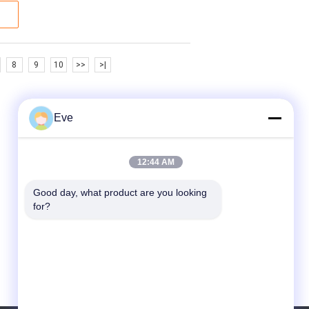
8
9
10
>>
>|
Eve
12:44 AM
Good day, what product are you looking 
for?