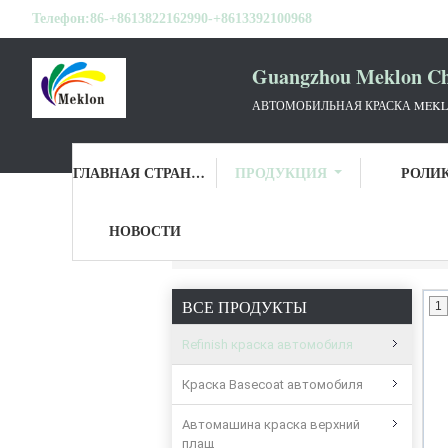
Телефон:
86-+8613822162990-+8613392100968
Guangzhou Meklon Che
АВТОМОБИЛЬНАЯ КРАСКА MEKL
ГЛАВНАЯ СТРАНИЦА
ПРОДУКЦИЯ
РОЛИ
НОВОСТИ
Главная страница
Продукция
Refinish
ВСЕ ПРОДУКТЫ
1
Refinish краска автомобиля
Краска Basecoat автомобиля
Автомашина краска верхний
плащ