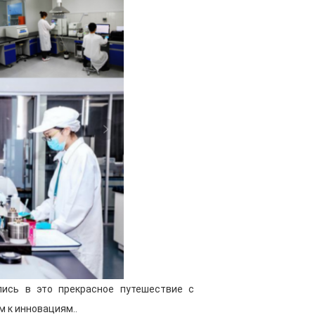
 духом, постоянно продвигает
ения все более строгих
енденций.
пониманием рынка и отличными
 установила тесные отношения
миру, чтобы гарантировать, что
о удовлетворять потребности
опытные руководители цехов и
руют каждый процесс, чтобы
ь качества продукции.
уживания обеспечивает клиентам
 активно прислушивается к
ает проблемы и предоставляет
ации и техническую поддержку.
лись в это прекрасное путешествие с
у силу и продукцию, мы активно
х в стране и за рубежом, а также
 к инновациям..