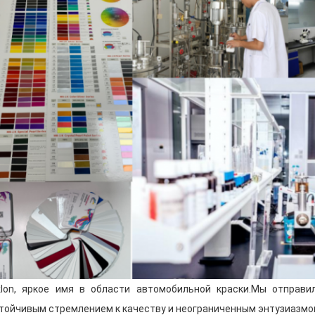
техническим опытом и инновационным
обновления продуктов для удовлетвор
потребностей рынка и меняющихся т
Команда продаж обладает глубоким 
коммуникативными навыками, а также
сотрудничества с клиентами по всему 
наша продукция может быстро и точн
клиентов.
В ходе производственного процесса 
руководители бригад строго контроли
обеспечить стабильность и надежност
Наша команда послепродажного обсл
всестороннюю поддержку и гарантию,
отзывам клиентов, своевременно реш
клиентам профессиональные консульт
lon, яркое имя в области автомобильной краски.Мы отправи
Чтобы лучше продемонстрировать наш
участвуем во многих крупных выставка
тойчивым стремлением к качеству и неограниченным энтузиазмом