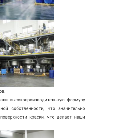
я хранения, гарантирующие, что
жет храниться надлежащим
 всему миру в любое время.
ая производственная среда
кокачественных автомобильных
я поддерживать хорошее
ять продукцию, удовлетворяющую
ов.
тали высокопроизводительную формулу
ды
ной собственности, что значительно
поверхности краски, что делает наши
я команда из более чем 60
а, обладающая глубоким