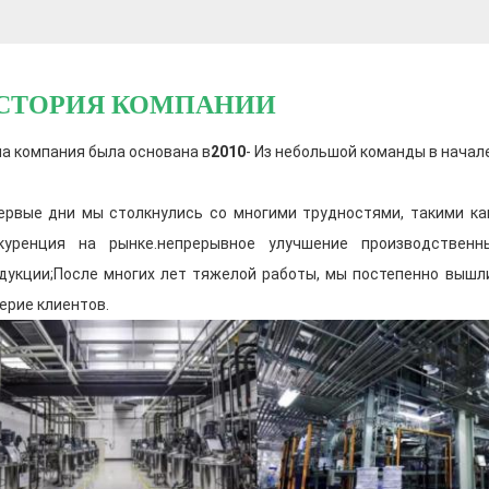
и улучшения качества продукции. Пр
исследований и разработок проводит 
эксперименты и стремится разрабаты
СТОРИЯ КОМПАНИИ
и высокоэффективные автомобильные
Управление складом сырья стандарти
а компания была основана в
2010
- Из небольшой команды в начале
классифицируется и хранится, а качес
контролируются.
ервые дни мы столкнулись со многими трудностями, такими ка
куренция на рынке.непрерывное улучшение производствен
дукции;После многих лет тяжелой работы, мы постепенно вышл
ерие клиентов.