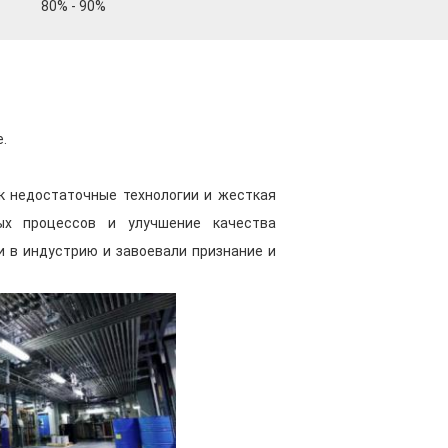
80% - 90%
офессиональная команда
здесь глубокие исследования и
вать более конкурентоспособные
 лакокрасочные продукты.
зировано, различное сырье
.
тво и источник сырья строго
к недостаточные технологии и жесткая
ных процессов и улучшение качества
и в индустрию и завоевали признание и