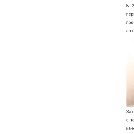
В 2
пер
про
авт
За 
с т
кач