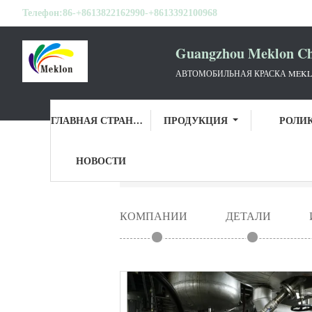
Телефон:
86-+8613822162990-+8613392100968
Guangzhou Meklon Che
АВТОМОБИЛЬНАЯ КРАСКА MEKL
ГЛАВНАЯ СТРАНИЦА
ПРОДУКЦИЯ
РОЛИ
НОВОСТИ
Главная страница
Guangzhou Meklon Chem
КОМПАНИИ
ДЕТАЛИ