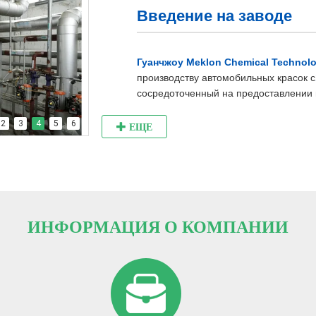
Введение на заводе
Гуанчжоу Meklon Chemical Technolog
производству автомобильных красок с
сосредоточенный на предоставлении 
автомобильной лакокрасочной продук
2
3
4
5
6
ЕЩЕ
Как профессиональный производител
имеем
хорошо оборудованный
и
хор
Завод занимает площадь около
6000 
внутренней планировкой и полным н
ИНФОРМАЦИЯ О КОМПАНИИ
Производственный цех просторный и 
чистая и опрятная. Здесь используют
производственное оборудование и пр
принципы
безопасность
и
относящий
строго соблюдается. Для обеспечения
бесперебойного хода производства в ц