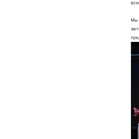
все
Мы 
авт
при