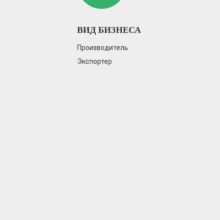
система охранной сигнализации. Кром
на ежедневной уборке для поддержан
ВИД БИЗНЕСА
Производитель
Экспортер
Лабораторное оборудование для 
разработок
является основной облас