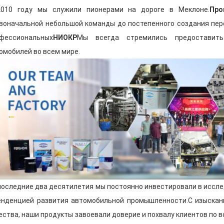
поддерживаем тесные контакты и вза
010 году мы служили пионерами на дороге в Меклоне.
Про
клиентами, что не только позволяет н
воначальной небольшой команды до постепенного создания пе
тенденций и потребностей клиентов,
узнаваемость нашего бренда и влияни
фессиональных
НИОКР
Мы всегда стремились предоставить
омобилей во всем мире.
На протяжении 20 лет мы всегда был
ориентированный на качество, ор
постоянно идущий вперед
, стремя
предприятием в области автомобильн
промышленности. Выбирайте нас, вы 
высокого качества и самый интимный 
Введение продукта
Как профессиональный производител
стремимся к производству, исследов
последние два десятилетия мы постоянно инвестировали в исслед
продукция включает в себя
цветная к
енденцией развития автомобильной промышленности.С изыскан
грунтовка, шпатлевка, шпаклевка 
для ремонта автомобилей.
.
ества, наши продукты завоевали доверие и похвалу клиентов по 