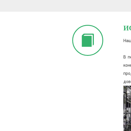
И
Наш
В п
кон
про
дов