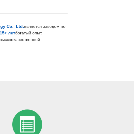
y Co., Ltd.
является заводом по
15+ лет
богатый опыт,
высококачественной
ции клиентам по всему миру.
ь автомобильных красок, мы
ошо управляемый завод
.
квадратных метров
, с разумной
абором функций.
светлый, а окружающая среда
ся не только самое современное
оцессы, но и производственные
ся к окружающей среде
защита
 безопасности сотрудников и
ехе установлена ​​чувствительная