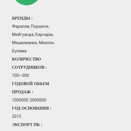
е того, в мастерской настаивают
ия хорошей рабочей среды.
БРЕНДЫ :
Фаралли, Поршиче,
Мейгуанда, Карчарм,
Мешилианке, Меклон,
Булама
КОЛИЧЕСТВО
СОТРУДНИКОВ :
100~300
ГОДОВОЙ ОБЪЕМ
ПРОДАЖ :
1000000-2000000
ГОД ОСНОВАНИЯ :
2015
ЭКСПОРТ ПК :
исследований и
тью наших постоянных инноваций