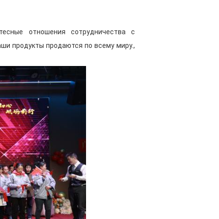
ество контролируются
тия продукции тщательно
тесные отношения сотрудничества с
 соответствие высоким
ши продукты продаются по всему миру.,
ессы и управление цепочками
нь конкурентоспособные
продукции, позволяя вам
вным выбором. А длительный
апасы и снижает беспокойство по
тельном хранении продукт
Наша продукция обладает высокой
твиям. Будь то жаркое лето,
матические условия, наша
е цвета, прочную краску, не
ее выравнивание делает процесс
ность краски становится более
чивает идеальный зеркальный