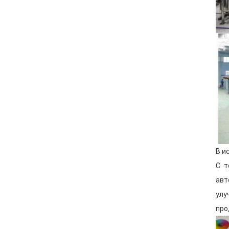
В и
С т
авт
улу
про