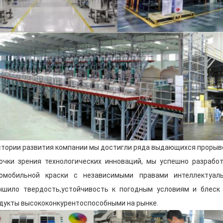
Продукт
склад
имеет отличные услови
каждая партия готовой продукции мо
образом и быть готовой к отправке по
Мы хорошо понимаем, что качественн
является основой производства высо
красок. Поэтому мы всегда стремимс
состояние завода, чтобы предоставл
клиентов.
стории развития компании мы достигли ряда выдающихся прорыв
очки зрения технологических инноваций, мы успешно разрабо
Представление коман
омобильной краски с независимыми правами интеллектуаль
чшило твердость,устойчивость к погодным условиям и блеск 
В Меклоне работает профессиональна
дукты высококонкурентоспособными на рынке.
человек, среди которых
НИОКР
Команд