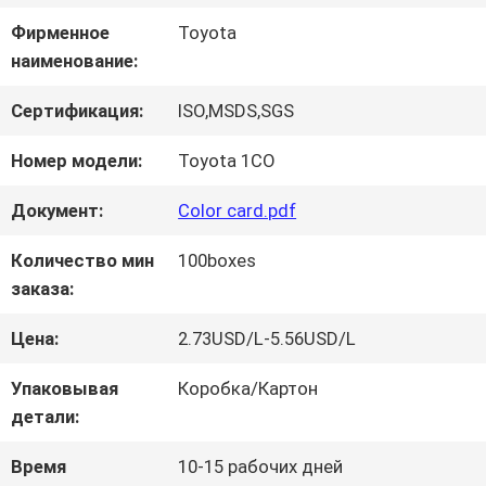
Фирменное
Toyota
НАША
наименование:
ФАБРИКА
Сертификация:
ISO,MSDS,SGS
Номер модели:
Toyota 1CO
КОНТРОЛЬ
Документ:
Color card.pdf
КАЧЕСТВА
Количество мин
100boxes
заказа:
КОНТАКТНЫЕ
Цена:
2.73USD/L-5.56USD/L
ДАННЫЕ
Упаковывая
Коробка/Картон
детали:
НОВОСТИ
Время
10-15 рабочих дней