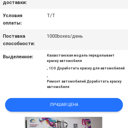
доставки:
ОТПРАВИТЬ
Условия
T/T
ЗАПРОС
оплаты:
Поставка
1000boxes/день
КАРТА
способности:
САЙТА
Казахстанская модель переделывает
Выделенное:
краску автомобиля
,
1CO Доработать краску для автомобилей
,
ПОЛИТИКА
Ремонт автомобилей Доработать краску
автомобиля
КОНФИДЕНЦИАЛЬНОСТИ
ЛУЧШАЯ ЦЕНА