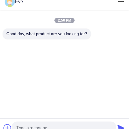
Eve
Предварительно смешанная автомобильная краска
акрильная краска для автомобильного опрыскивания
2:50 PM
Многофункциональная автомобильная краска Гавана
Good day, what product are you looking for?
Серый цвет Безвредный
Популярные категории
Все
Refinish Краска 
Краска Basecoat 
Автомобиля
Автомобиля
Автомашина 
Автомобильный 
Краска Верхний 
Полиэстерный Клей
Плащ
Краска Для 
Металлическая 
Автомобилей
Серебряная Краска 
Автомобиля
Политура Пальто 
Готовая 