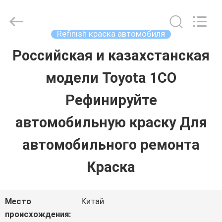
Guangzhou
Meklon
Chemical
Technology
Refinish краска автомобиля
Co.,
Ltd..
Российская и казахстанская
ГЛАВНАЯ
All
Rights
модели Toyota 1CO
СТРАНИЦА
Reserved.
Рефинируйте
ПРОДУКЦИЯ
автомобильную краску Для
автомобильного ремонта
РОЛИКИ
Краска
О
Место
Китай
КОМПАНИИ
происхождения: