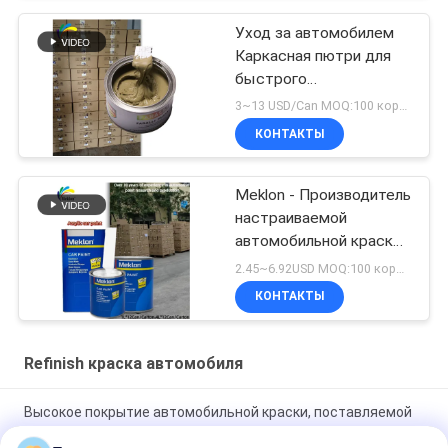
Уход за автомобилем
Каркасная пютри для
быстрого
восстановления
3~13 USD/Can MOQ:100 коробок
неровностей
КОНТАКТЫ
Meklon - Производитель
настраиваемой
автомобильной краски
Multi Color
2.45~6.92USD MOQ:100 коробок
КОНТАКТЫ
Refinish краска автомобиля
Высокое покрытие автомобильной краски, поставляемой
на заводе