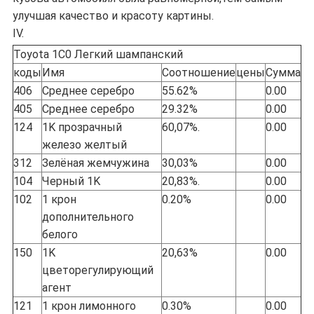
улучшая качество и красоту картины.
IV.
Toyota 1C0 Легкий шампанский
коды
Имя
Соотношение
цены
Сумма
406
Среднее серебро
55.62%
0.00
405
Среднее серебро
29.32%
0.00
124
1K прозрачный
60,07%.
0.00
железо желтый
312
Зелёная жемчужина
30,03%
0.00
104
Черный 1K
20,83%.
0.00
102
1 крон
0.20%
0.00
дополнительного
белого
150
1K
20,63%
0.00
цветорегулирующий
агент
121
1 крон лимонного
0.30%
0.00