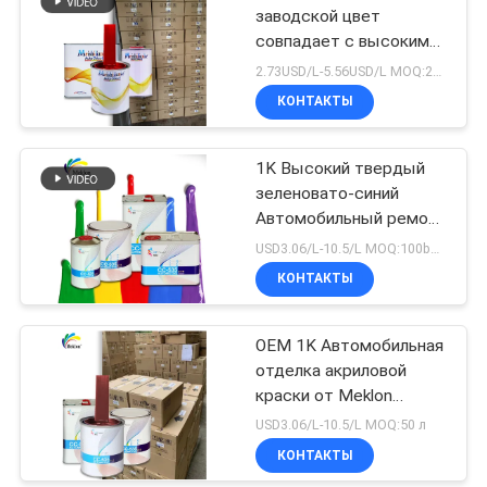
заводской цвет
совпадает с высоким
блеском
2.73USD/L-5.56USD/L MOQ:200л
Металлическая ярко-
КОНТАКТЫ
красная автомобильная
краска
1K Высокий твердый
зеленовато-синий
Автомобильный ремонт
Краска для
USD3.06/L-10.5/L MOQ:100boxes
автомобилей
КОНТАКТЫ
OEM 1K Автомобильная
отделка акриловой
краски от Meklon
Automotive Paint
USD3.06/L-10.5/L MOQ:50 л
КОНТАКТЫ