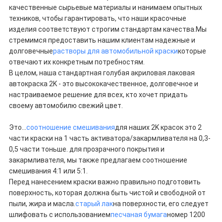
качественные сырьевые материалы и нанимаем опытных
техников, чтобы гарантировать, что наши красочные
изделия соответствуют строгим стандартам качества.Мы
стремимся предоставить нашим клиентам надежные и
долговечные
растворы для автомобильной краски
которые
отвечают их конкретным потребностям.
В целом, наша стандартная голубая акриловая лаковая
автокраска 2K - это высококачественное, долговечное и
настраиваемое решение для всех, кто хочет придать
своему автомобилю свежий цвет.
Это...
соотношение смешивания
для наших 2K красок это 2
части краски на 1 часть активатора/закармливателя на 0,3-
0,5 части тоньше. для прозрачного покрытия и
закармливателя, мы также предлагаем соотношение
смешивания 4:1 или 5:1.
Перед нанесением краски важно правильно подготовить
поверхность, которая должна быть чистой и свободной от
пыли, жира и масла.
старый лак
на поверхности, его следует
шлифовать с использованием
песчаная бумага
номер 1200