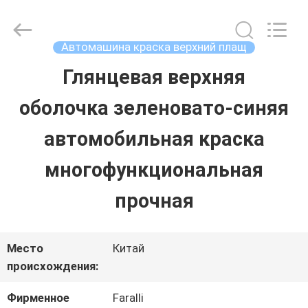
Guangzhou
Meklon
Chemical
Technology
Автомашина краска верхний плащ
Co.,
Ltd..
Глянцевая верхняя
ГЛАВНАЯ
All
Rights
оболочка зеленовато-синяя
СТРАНИЦА
Reserved.
автомобильная краска
ПРОДУКЦИЯ
многофункциональная
прочная
РОЛИКИ
Место
Китай
О
происхождения:
КОМПАНИИ
Фирменное
Faralli