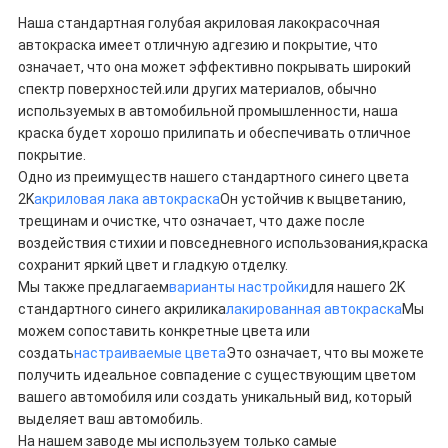
Наша стандартная голубая акриловая лакокрасочная
автокраска имеет отличную адгезию и покрытие, что
означает, что она может эффективно покрывать широкий
спектр поверхностей.или других материалов, обычно
используемых в автомобильной промышленности, наша
краска будет хорошо прилипать и обеспечивать отличное
покрытие.
Одно из преимуществ нашего стандартного синего цвета
2K
акриловая лака автокраска
Он устойчив к выцветанию,
трещинам и очистке, что означает, что даже после
воздействия стихии и повседневного использования,краска
сохранит яркий цвет и гладкую отделку.
Мы также предлагаем
варианты настройки
для нашего 2K
стандартного синего акрилика
лакированная автокраска
Мы
можем сопоставить конкретные цвета или
создать
настраиваемые цвета
Это означает, что вы можете
получить идеальное совпадение с существующим цветом
вашего автомобиля или создать уникальный вид, который
выделяет ваш автомобиль.
На нашем заводе мы используем только самые