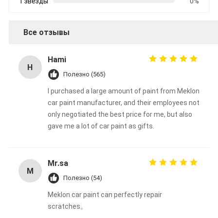
1 звезды
0%
Все отзывы
Hami
H
Полезно (565)
I purchased a large amount of paint from Meklon
car paint manufacturer, and their employees not
only negotiated the best price for me, but also
gave me a lot of car paint as gifts.
Mr.sa
M
Полезно (54)
Meklon car paint can perfectly repair
scratches。