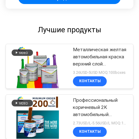
Лучшие продукты
Металлическая желтая
автомобильная краска
верхний слой
влагонепроницаемая
3.26USD-5USD MOQ:100boxes
практичная
КОНТАКТЫ
антибледность
Профессиональный
коричневый 2K
автомобильный
покрытие
2.73USD/L-5.56USD/L MOQ:100boxes
спектрофотометр
КОНТАКТЫ
Авторемонт