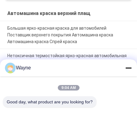
Авторемонт
Производитель
Автомашина краска верхний плащ
Автомобильная машина
покраска
Большая ярко-красная краска для автомобилей
Поставщик верхнего покрытия Автомашина краска
Автомашина краска Спрей краска
Нетоксичная термостойкая ярко-красная автомобильная
краска, устойчивая к выцветанию, верхний слой,
Wayne
автомобильная краска
Высокоблекательная автомобильная краска TopCoat
9:04 AM
Антикоррозионная защита от ультрафиолетовых лучей
Поставщик автомобильной краски Автомобильная
Good day, what product are you looking for?
передельная краска
Популярные категории
Все