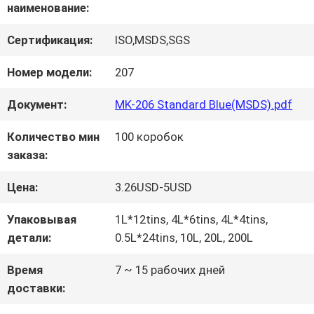
наименование:
НАША
Сертификация:
ISO,MSDS,SGS
ФАБРИКА
Номер модели:
207
Документ:
MK-206 Standard Blue(MSDS).pdf
КОНТРОЛЬ
Количество мин
100 коробок
КАЧЕСТВА
заказа:
Цена:
3.26USD-5USD
КОНТАКТНЫЕ
Упаковывая
1L*12tins, 4L*6tins, 4L*4tins,
ДАННЫЕ
детали:
0.5L*24tins, 10L, 20L, 200L
Время
7 ~ 15 рабочих дней
НОВОСТИ
доставки: