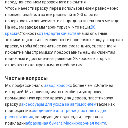
перед нанесением прозрачного покрытия.
Чтобы нанести краску, перед использованием равномерно
перемешивайте, а затем распыляйте 2-3 слоя на
поверхность.в зависимости от предпочтительного метода.
На нашем заводе мы гарантируем, что наши
2K
краски
Стойкость
стандарты качества
Наши опытные
техники тщательно смешивают и проверяют каждую партию
краски, чтобы обеспечить ее консистенцию, сцепление и
покрытие.Мы стремимся предоставить нашим клиентам
надежные и долговечные решения 2K краски, которые
отвечают их конкретным потребностям.
Частые вопросы
Мы профессионалы.
завод красок
с более чем 20-летней
историей. Мы производим автомобильную краску,
промышленную краску, краску для дерева, пластиковую
краску и
аксессуары для ухода за автомобилем
такие как
подпокрытие,
соединение для трения
,
пистолеты для
распыливания
, полирующие подкладки, шерстяные
подкладки
абразивная бумага
,
Маскировочная лента
,