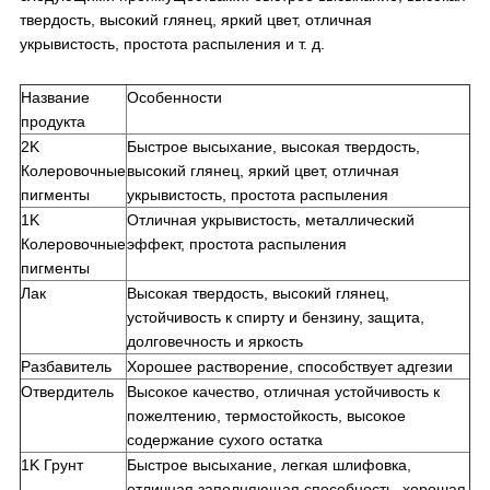
твердость, высокий глянец, яркий цвет, отличная
укрывистость, простота распыления и т. д.
Название
Особенности
продукта
2K
Быстрое высыхание, высокая твердость,
Колеровочные
высокий глянец, яркий цвет, отличная
пигменты
укрывистость, простота распыления
1K
Отличная укрывистость, металлический
Колеровочные
эффект, простота распыления
пигменты
Лак
Высокая твердость, высокий глянец,
устойчивость к спирту и бензину, защита,
долговечность и яркость
Разбавитель
Хорошее растворение, способствует адгезии
Отвердитель
Высокое качество, отличная устойчивость к
пожелтению, термостойкость, высокое
содержание сухого остатка
1K Грунт
Быстрое высыхание, легкая шлифовка,
отличная заполняющая способность, хорошая