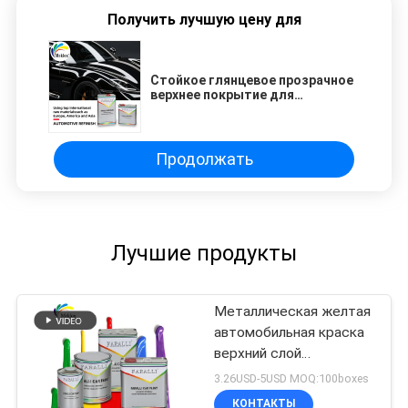
Получить лучшую цену для
Стойкое глянцевое прозрачное
верхнее покрытие для
автомобильной краски,
устойчивое к плесени, для
ремонта автомобилей
Продолжать
Лучшие продукты
Металлическая желтая
автомобильная краска
верхний слой
влагонепроницаемая
3.26USD-5USD MOQ:100boxes
практичная
КОНТАКТЫ