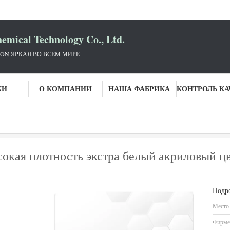
mical Technology Co., Ltd.
ON ЯРКАЯ ВО ВСЕМ МИРЕ
КИ
О КОМПАНИИ
НАША ФАБРИКА
ина краска верхний плащ
Высокая глянцевая 2K Высокая плотность экстра белый
окая плотность экстра белый акриловый ц
Подр
Место
Фирме