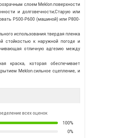
прозрачным слоем Meklon.поверхности
ности и долговечности;Старую или
вать P500-P600 (машиной) или P800-
льного использования.
твердая пленка
ой стойкостью к наружной погоде и
печивающая отличную адгезию между
ая краска, которая обеспечивает
крытием Meklon.
сильное сцепление
, и
ределение всех оценок
100%
0%