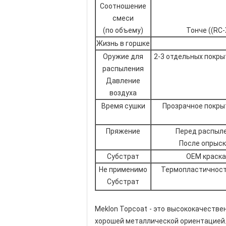
Соотношение
смеси
(по объему)
Тонче ((RC-
Жизнь в горшке
Оружие для
2-3 отдельных покры
распыления
Давление
воздуха
Время сушки
Прозрачное покрыт
Пряжение
Перед распыле
После опрыск
Субстрат
OEM краска
Не применимо
Термопластичность
Субстрат
Meklon Topcoat - это высококачестве
хорошей металлической ориентацией.