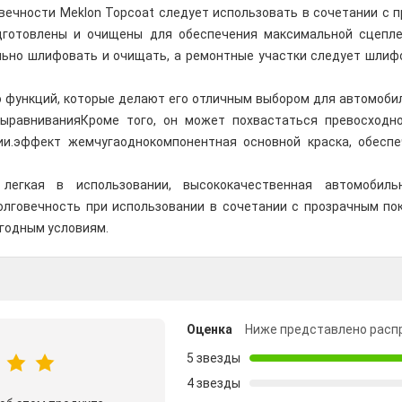
ечности Meklon Topcoat следует использовать в сочетании с 
готовлены и очищены для обеспечения максимальной сцеплен
льно шлифовать и очищать, а ремонтные участки следует шлифо
о функций, которые делают его отличным выбором для автомоби
выравнивания
Кроме того, он может похвастаться превосходн
и.
эффект жемчуга
однокомпонентная основной краска, обес
легкая в использовании, высококачественная автомобильн
олговечность при использовании в сочетании с прозрачным по
огодным условиям.
Оценка
Ниже представлено расп
5 звезды
4 звезды