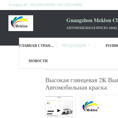
Телефон:
86-+8613392100968-+8613501528806
Guangzhou Meklon Che
АВТОМОБИЛЬНАЯ КРАСКА MEKL
ГЛАВНАЯ СТРАНИЦА
ПРОДУКЦИЯ
РОЛИ
НОВОСТИ
Главная страница
Продукция
Автомаш
Высокая глянцевая 2K Выс
Автомобильная краска