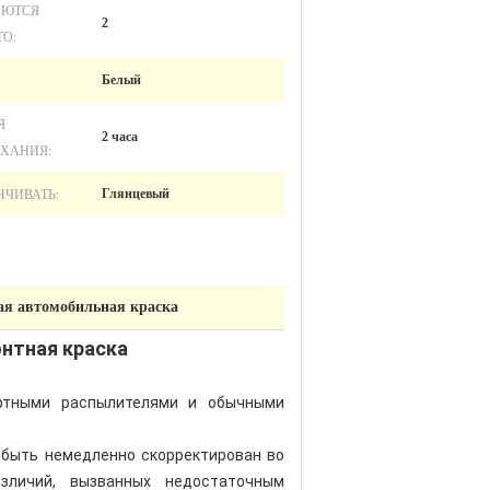
УЮТСЯ
2
ТО:
Белый
Я
2 часа
ХАНИЯ:
НЧИВАТЬ:
Глянцевый
ая автомобильная краска
нтная краска
артными распылителями и обычными
 быть немедленно скорректирован во
зличий, вызванных недостаточным