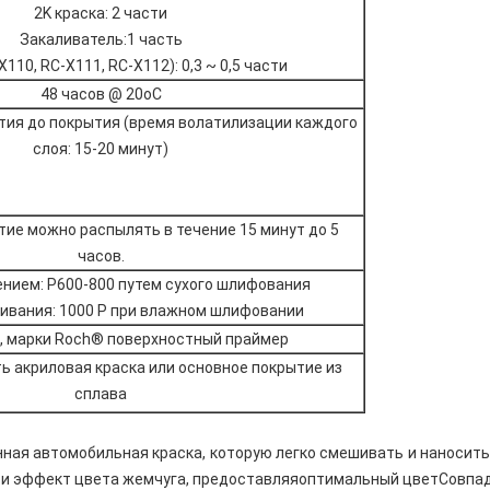
2K краска: 2 части
Закаливатель:1 часть
X110, RC-X111, RC-X112): 0,3 ~ 0,5 части
48 часов @ 20oC
тия до покрытия (время волатилизации каждого
слоя: 15-20 минут)
ие можно распылять в течение 15 минут до 5
часов.
нием: P600-800 путем сухого шлифования
ивания: 1000 P при влажном шлифовании
, марки Roch® поверхностный праймер
 акриловая краска или основное покрытие из
сплава
нная автомобильная краска, которую легко смешивать и наносить
и эффект цвета жемчуга, предоставляя
оптимальный цвет
Совпад