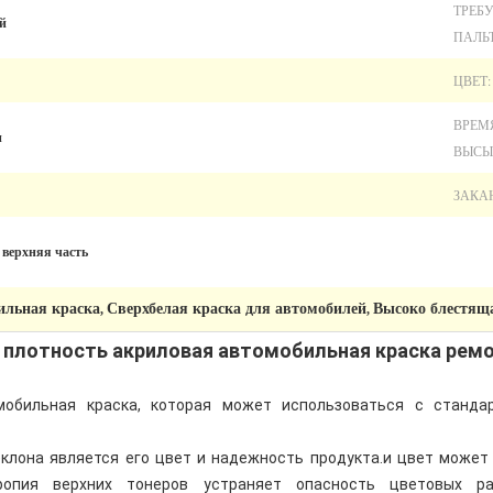
ТРЕБ
й
ПАЛЬ
ЦВЕТ:
ВРЕМ
н
ВЫСЫ
ЗАКА
 верхняя часть
ильная краска
Сверхбелая краска для автомобилей
Высоко блестящ
,
,
 плотность акриловая автомобильная краска ремо
мобильная краска, которая может использоваться с станд
лона является его цвет и надежность продукта.и цвет может
ропия верхних тонеров устраняет опасность цветовых ра