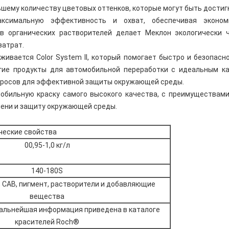
шему количеству цветовых оттенков, которые могут быть достигн
аксимальную эффективность и охват, обеспечивая эконо
ов органических растворителей делает Меклон экологически
затрат.
ивается Color System II, который помогает быстро и безопасн
гие продукты для автомобильной переработки с идеальным к
бросов для эффективной защиты окружающей среды.
обильную краску самого высокого качества, с преимуществами
ени и защиту окружающей среды.
ческие свойства
00,95-1,0 кг/л
140-180S
 CAB, пигмент, растворители и добавляющие
вещества
Дальнейшая информация приведена в каталоге
красителей Roch®