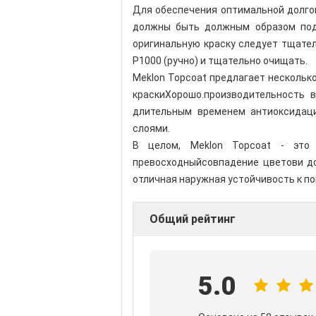
Для обеспечения оптимальной долгов
должны быть должным образом под
оригинальную краску следует тщате
P1000 (ручно) и тщательно очищать.
Meklon Topcoat предлагает нескольк
краски
Хорошо.
производительность 
длительным временем антиоксидаци
слоями.
В целом, Meklon Topcoat - это 
превосходный
совпадение цветов
и д
отличная наружная устойчивость к п
Общий рейтинг
5.0