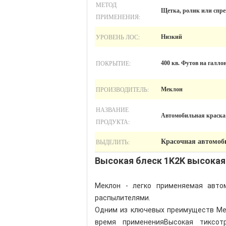
МЕТОД
Щетка, ролик или спре
ПРИМЕНЕНИЯ:
УРОВЕНЬ ЛОС:
Низкий
ПОКРЫТИЕ:
400 кв. Футов на галло
ПРОИЗВОДИТЕЛЬ:
Меклон
НАЗВАНИЕ
Автомобильная краска
ПРОДУКТА:
ВЫДЕЛИТЬ:
Красочная автомоб
Высокая блеск 1K2K высокая
Меклон - легко применяемая авто
распылителями.
Одним из ключевых преимуществ Мек
время примененияВысокая тиксот