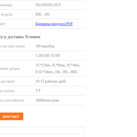
фикация:
ISO,MSDS,SGS
 модели:
МК - 201
ент:
Брошюра продукта PDF
а и доставка Условия:
ство мин заказа:
100 коробок
3.26USD-5USD
1L*12tins, 4L*6tins, 4L*4tins,
ывая детали:
0.5L*24tins, 10L, 20L, 200L
доставки:
10-15 рабочих дней
я оплаты:
T/T
ка способности:
1000boxes/день
контакт