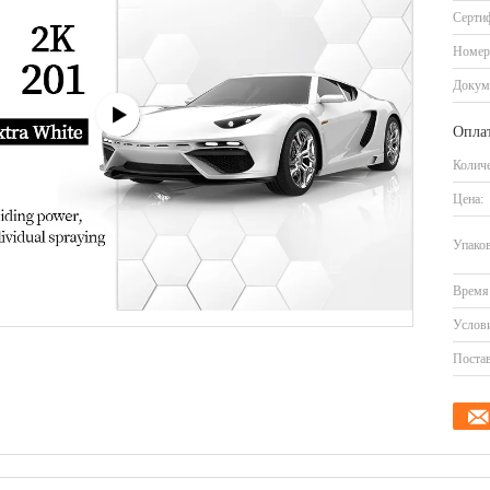
Серти
Номер
Докум
Оплат
Количе
Цена:
Упаков
Время 
Услови
Постав